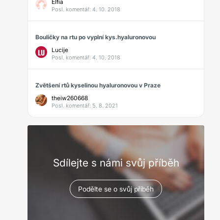
Elfia
Posl. komentář: 4. 10. 2018
Bouličky na rtu po vyplní kys.hyaluronovou
Lucije
LU
Posl. komentář: 4. 10. 2018
Zvětšení rtů kyselinou hyaluronovou v Praze
theiw260668
Posl. komentář: 5. 8. 2021
Sdílejte s námi svůj příběh
Podělte se o svůj příběh