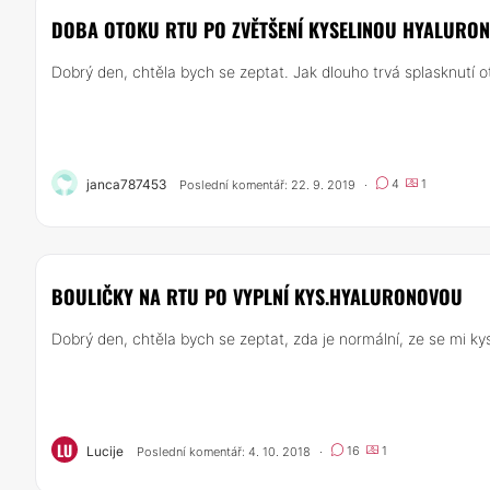
DOBA OTOKU RTU PO ZVĚTŠENÍ KYSELINOU HYALURO
Dobrý den, chtěla bych se zeptat. Jak dlouho trvá splasknutí ot
janca787453
4
1
Poslední komentář: 22. 9. 2019
·
BOULIČKY NA RTU PO VYPLNÍ KYS.HYALURONOVOU
Dobrý den, chtěla bych se zeptat, zda je normální, ze se mi kys
LU
Lucije
16
1
Poslední komentář: 4. 10. 2018
·