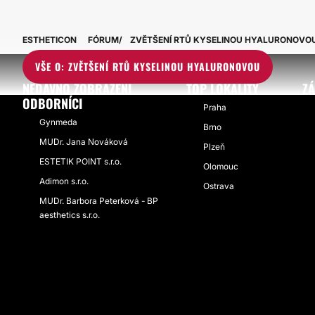
ESTHETICON
FÓRUM
ZVĚTŠENÍ RTŮ KYSELINOU HYALURONOVO
VŠE O: ZVĚTŠENÍ RTŮ KYSELINOU HYALURONOVOU
NEDÁVNO ZOBRAZENÍ
TOP LOKALITY
ZÁ
ODBORNÍCI
Praha
Gynmeda
Brno
MUDr. Jana Nováková
Plzeň
ESTETIK POINT s.r.o.
Olomouc
Adimon s.r.o.
Ostrava
MUDr. Barbora Peterková - BP
aesthetics s.r.o.