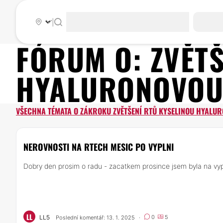
|
FÓRUM O:
ZVĚT
HYALURONOVO
VŠECHNA TÉMATA O ZÁKROKU ZVĚTŠENÍ RTŮ KYSELINOU HYALU
NEROVNOSTI NA RTECH MESIC PO VYPLNI
Dobry den prosim o radu - zacatkem prosince jsem byla na vypln
LL
LL5
0
5
Poslední komentář: 13. 1. 2025
·