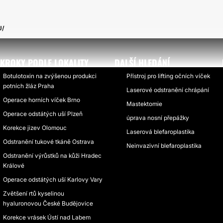
U
KROKY PODLE LOKALITY
DALŠÍ HLEDÁNÍ
Botulotoxin na zvýšenou produkci
Přístroj pro lifting očních víček
potních žláz Praha
Laserové odstranění chrápání
Operace horních víček Brno
Mastektomie
Operace odstátých uší Plzeň
úprava nosní přepážky
Korekce jizev Olomouc
Laserová blefaroplastika
Odstranění tukové tkáně Ostrava
Neinvazivní blefaroplastika
Odstranění výrůstků na kůži Hradec
Králové
Operace odstátých uší Karlovy Vary
Zvětšení rtů kyselinou
hyaluronovou České Budějovice
Korekce vrásek Ústí nad Labem