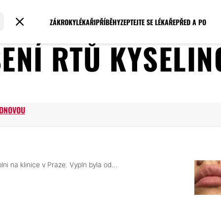
ZÁKROKY
LÉKAŘI
PŘÍBĚHY
ZEPTEJTE SE LÉKAŘE
PŘED A PO
ŠENÍ RTŮ KYSELIN
U
RONOVOU
i na klinice v Praze. Vypln byla od...