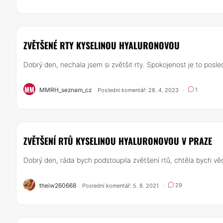
ZVĚTŠENÉ RTY KYSELINOU HYALURONOVOU
Dobrý den, nechala jsem si zvětšit rty. Spokojenost je to posl
MM
MMRH_seznam_cz
1
Poslední komentář: 28. 4. 2023
·
ZVĚTŠENÍ RTŮ KYSELINOU HYALURONOVOU V PRAZE
Dobrý den, ráda bych podstoupila zvětšení rtů, chtěla bych věd
theiw260668
29
Poslední komentář: 5. 8. 2021
·