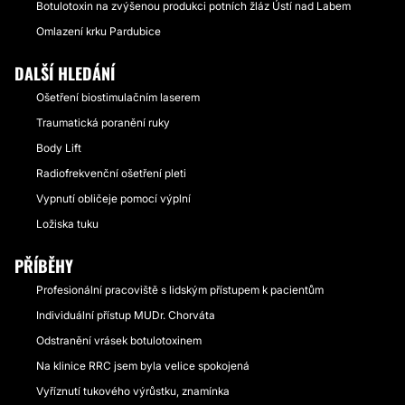
Botulotoxin na zvýšenou produkci potních žláz Ústí nad Labem
Omlazení krku Pardubice
DALŠÍ HLEDÁNÍ
Ošetření biostimulačním laserem
Traumatická poranění ruky
Body Lift
Radiofrekvenční ošetření pleti
Vypnutí obličeje pomocí výplní
Ložiska tuku
PŘÍBĚHY
Profesionální pracoviště s lidským přístupem k pacientům
Individuální přístup MUDr. Chorváta
Odstranění vrásek botulotoxinem
Na klinice RRC jsem byla velice spokojená
Vyříznutí tukového výrůstku, znamínka