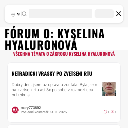
|
FÓRUM O:
KYSELINA
HYALURONOVÁ
VŠECHNA TÉMATA O ZÁKROKU KYSELINA HYALURONOVÁ
NETRADICNI VRASKY PO ZVETSENI RTU
Dobry den, jsem uz opravdu zoufala. Byla jsem
na zvetseni rtu asi 3x po sobe v rozmezi cca
pul roku a...
mary773892
MA
Poslední komentář: 14. 3. 2025
1
1