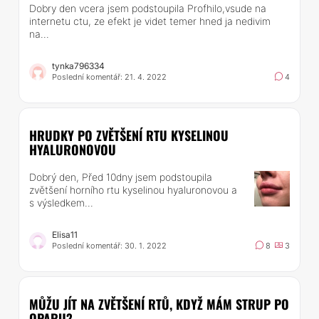
Dobry den vcera jsem podstoupila Profhilo,vsude na
internetu ctu, ze efekt je videt temer hned ja nedivim
na...
tynka796334
Poslední komentář: 21. 4. 2022
4
HRUDKY PO ZVĚTŠENÍ RTU KYSELINOU
HYALURONOVOU
Dobrý den, Před 10dny jsem podstoupila
zvětšení horního rtu kyselinou hyaluronovou a
s výsledkem...
Elisa11
Poslední komentář: 30. 1. 2022
8
3
MŮŽU JÍT NA ZVĚTŠENÍ RTŮ, KDYŽ MÁM STRUP PO
OPARU?