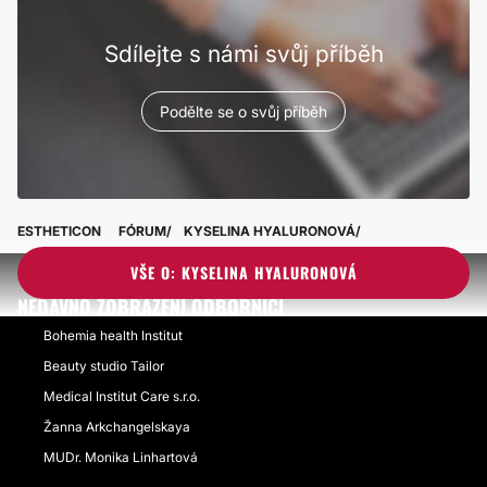
Sdílejte s námi svůj příběh
Podělte se o svůj příběh
ESTHETICON
FÓRUM
KYSELINA HYALURONOVÁ
VŠE O: KYSELINA HYALURONOVÁ
NEDÁVNO ZOBRAZENÍ ODBORNÍCI
Bohemia health Institut
Beauty studio Tailor
Medical Institut Care s.r.o.
Žanna Arkchangelskaya
MUDr. Monika Linhartová