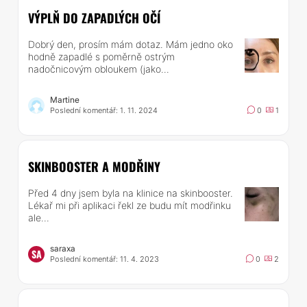
VÝPLŇ DO ZAPADLÝCH OČÍ
Dobrý den, prosím mám dotaz. Mám jedno oko
hodně zapadlé s poměrně ostrým
nadočnicovým obloukem (jako...
Martine
Poslední komentář: 1. 11. 2024
0
1
SKINBOOSTER A MODŘINY
Před 4 dny jsem byla na klinice na skinbooster.
Lékař mi při aplikaci řekl ze budu mít modřinku
ale...
saraxa
SA
Poslední komentář: 11. 4. 2023
0
2