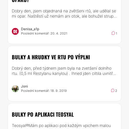
Dobry den, jsem objednaná na zvětšeni rtů, ale udělal se
mi opar. Naštěstí už nemám ani otok, ale bohužel strup...
Denisa_a1p
DE
Poslední komentář: 20. 4. 2021
1
BULKY A HRUDKY VE RTU PO VÝPLNI
Dobrý den, před týdnem jsem byla na zvetšení dolního
rtu. (0,5 ml Restylanu kanylou) . Ihned jden ciltila uvnitř...
Joni
Poslední komentář: 18. 9. 2019
2
BULKY PO APLIKACI TEOSYAL
Teosyal®Mám po aplikaci pod každým vpichem malou