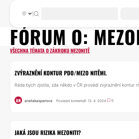
|
FÓRUM O:
MEZO
VŠECHNA TÉMATA O ZÁKROKU MEZONITĚ
ZVÝRAZNĚNÍ KONTUR PDO/MEZO NITĚMI.
Ráda bych zjistila, zda někdo v ČR provádí zvýraznění kontur rt
AN
anetakasparova
0
Poslední komentář: 12. 4. 2024
JAKÁ JSOU RIZIKA MEZONITI?