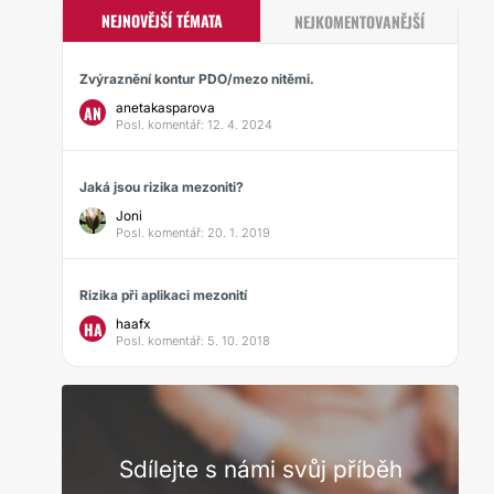
NEJNOVĚJŠÍ TÉMATA
NEJKOMENTOVANĚJŠÍ
Zvýraznění kontur PDO/mezo nitěmi.
anetakasparova
AN
Posl. komentář: 12. 4. 2024
Jaká jsou rizika mezoniti?
Joni
Posl. komentář: 20. 1. 2019
Rizika při aplikaci mezonití
haafx
HA
Posl. komentář: 5. 10. 2018
Sdílejte s námi svůj příběh