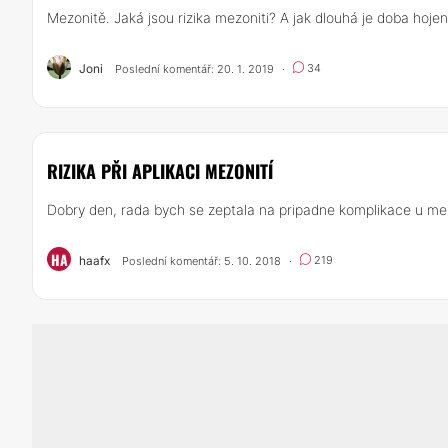
Mezonitě. Jaká jsou rizika mezoniti? A jak dlouhá je doba hojen
Joni
34
Poslední komentář: 20. 1. 2019
·
RIZIKA PŘI APLIKACI MEZONITÍ
Dobry den, rada bych se zeptala na pripadne komplikace u mezo
HA
haafx
219
Poslední komentář: 5. 10. 2018
·