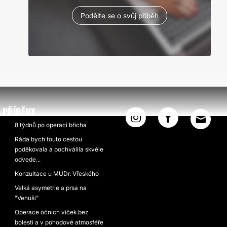
Podělte se o svůj příběh
PŘÍBĚHY
8 týdnů po operaci břicha
Ráda bych touto cestou
poděkovala a pochválila skvěle
odvede...
Konzultace u MUDr. Vřeského
Velká asymetrie a prsa na
"Venuši"
Operace očních víček bez
bolesti a v pohodové atmosféře