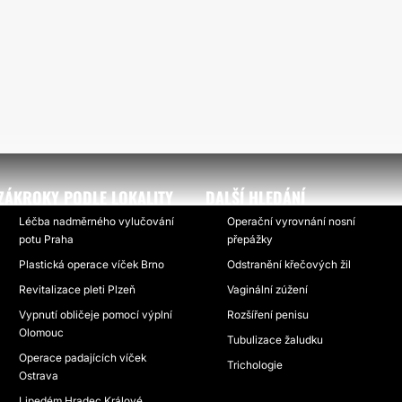
ZÁKROKY PODLE LOKALITY
DALŠÍ HLEDÁNÍ
Léčba nadměrného vylučování
Operační vyrovnání nosní
potu Praha
přepážky
Plastická operace víček Brno
Odstranění křečových žil
Revitalizace pleti Plzeň
Vaginální zúžení
Vypnutí obličeje pomocí výplní
Rozšíření penisu
Olomouc
Tubulizace žaludku
Operace padajících víček
Trichologie
Ostrava
Lipedém Hradec Králové