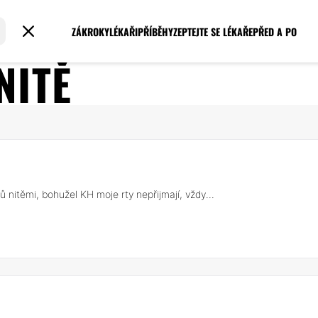
ZÁKROKY
LÉKAŘI
PŘÍBĚHY
ZEPTEJTE SE LÉKAŘE
PŘED A PO
NITĚ
ů nitěmi, bohužel KH moje rty nepřijmají, vždy...