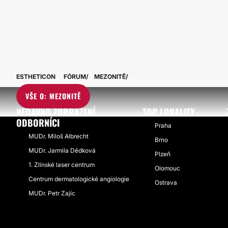
ESTHETICON
FÓRUM
MEZONITĚ
VŠE O: MEZONITĚ
NEDÁVNO ZOBRAZENÍ
TOP LOKALITY
ODBORNÍCI
Praha
MUDr. Miloš Albrecht
Brno
MUDr. Jarmila Dědková
Plzeň
1. Zlínské laser centrum
Olomouc
Centrum dermatologické angiologie
Ostrava
MUDr. Petr Zajíc